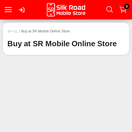
0
ロ
ホーム
Buy at SR Mobile Online Store
グ
Buy at SR Mobile Online Store
イ
ン
登
録
スマートフォン
タブレット
Mac