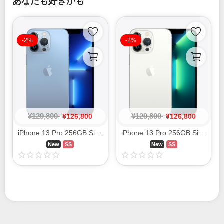
あなたも好きかも
-2%
-2%
¥
129,800
¥
129,800
¥
126,800
¥
126,800
iPhone 13 Pro 256GB Sierra Blue MLUU3J/A SIM FREE
iPhone 13 Pro 256GB Silver MLUP3J/A SIM FREE
New
SS
New
SS