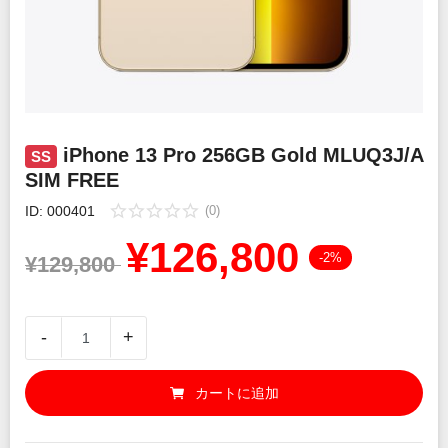
パソコン
ウェアラブル
スマートフォンアクセサリー
パソコン周辺機器
iPhone 13 Pro 256GB Gold MLUQ3J/A
SS
SIM FREE
ID: 000401
(0)
¥
126,800
English
-2%
¥
129,800
日本語
-
+
Bahasa Indonesia
カートに追加