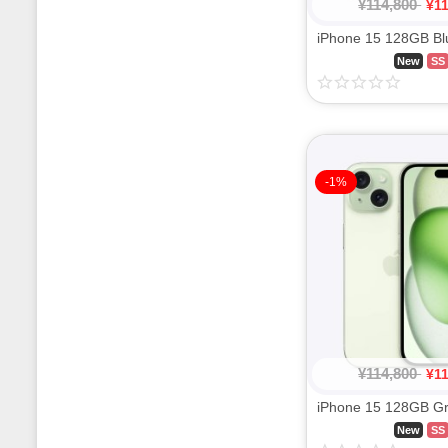
¥
114,800
¥
1
New
SS
-1%
¥
114,800
¥
1
New
SS