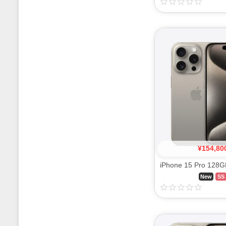
¥
154,80
New
SS