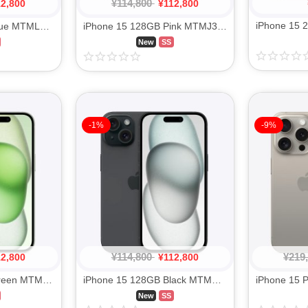
¥
114,800
12,800
¥
112,800
iPhone 15 128GB Blue MTML3J/A SIM FREE
iPhone 15 128GB Pink MTMJ3J/A SIM FREE
New
SS
-1%
-9%
¥
114,800
¥
219
12,800
¥
112,800
iPhone 15 128GB Green MTMM3J/A SIM FREE
iPhone 15 128GB Black MTMH3J/A SIM FREE
New
SS