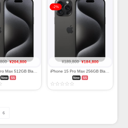
-2%
,800
¥
189,800
¥
204,800
¥
184,800
iPhone 15 Pro Max 512GB Black Titanium MU6U3J/A SIM FREE
iPhone 15 Pro Max 256GB Black Titanium MU6P3J/A SIM FREE
New
SS
New
SS
6