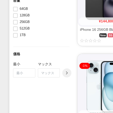
容量
64GB
128GB
¥
144,80
256GB
512GB
1TB
New
SS
価格
最小
マックス
-1%