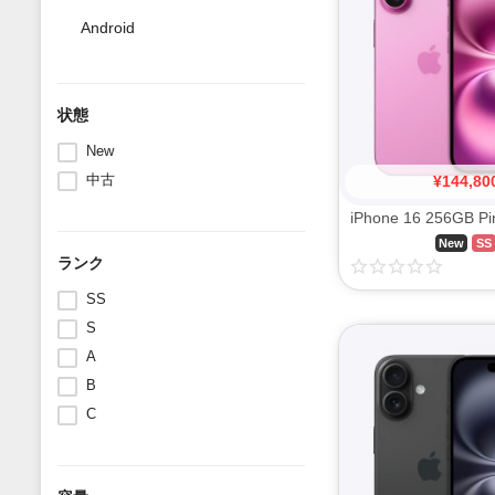
Android
状態
New
中古
¥
144,80
New
SS
ランク
SS
S
A
B
C