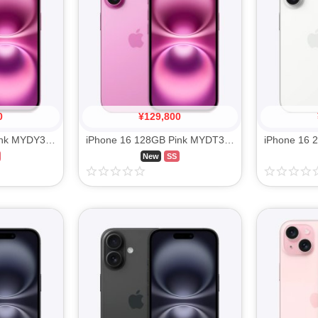
0
¥
129,800
iPhone 16 256GB Pink MYDY3J/A SIM FREE
iPhone 16 128GB Pink MYDT3J/A SIM FREE
New
SS