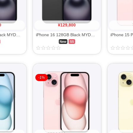
0
¥
129,800
iPhone 16 256GB Black MYDW3J/A SIM FREE
iPhone 16 128GB Black MYDQ3J/A SIM FREE
New
SS
-1%