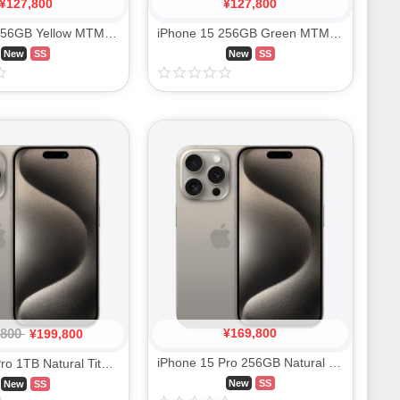
¥
127,800
¥
127,800
iPhone 15 256GB Yellow MTMQ3J/A SIM FREE
iPhone 15 256GB Green MTMT3J/A SIM FREE
New
SS
New
SS
,800
¥
169,800
¥
199,800
iPhone 15 Pro 256GB Natural Titanium MTUF3J/A SIM FREE
iPhone 15 Pro 1TB Natural Titanium MTUT3J/A SIM FREE
New
SS
New
SS