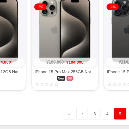
-2%
-4%
¥
189,800
¥
214
04,800
¥
184,800
iPhone 15 Pro Max 512GB Natural Titanium MU6W3J/A SIM FREE
iPhone 15 Pro Max 256GB Natural Titanium MU6R3J/A SIM FREE
New
SS
«
‹
3
4
5