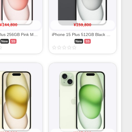
¥
144,800
¥
159,800
iPhone 15 Plus 256GB Pink MU0H3J/A SIM FREE
iPhone 15 Plus 512GB Black MU0T3J/A SIM FREE
New
SS
New
SS