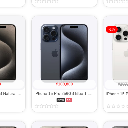
-1%
0
¥
169,800
¥
197
iPhone 15 Pro 128GB Natural Titanium MTU93J/A SIM FREE
iPhone 15 Pro 256GB Blue Titanium MTUG3J/A SIM FREE
New
SS