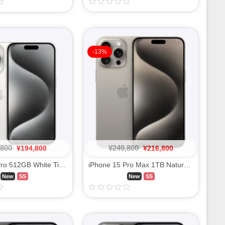
-13%
,800
¥
249,800
¥
194,800
¥
216,800
iPhone 15 Pro 512GB White Titanium MTUJ3J/A SIM FREE
iPhone 15 Pro Max 1TB Natural Titanium MU713J/A SIM FREE
New
SS
New
SS