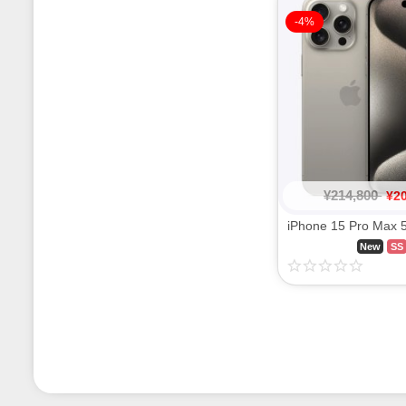
-4%
¥
214,800
¥
2
New
SS