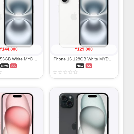
¥
144,800
¥
129,800
iPhone 16 256GB White MYDX3J/A SIM FREE
iPhone 16 128GB White MYDR3J/A SIM FREE
New
SS
New
SS